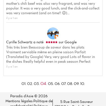
mother's chili beef was also very fragrant, and was very
popular. It was a very good lunch, and the click-and-collect
was very convenient (and on time!! 😉)…
il y a 1 an
Cyrille Schwartz
a noté
sur Google
Très très bien Beaucoup de saveur dans les plats
Vraiment serviable même en pleine saison Parfait
(Translated by Google) Very, very good Lots of flavor in
the dishes Really helpful even in peak season Perfect
il y a 1 an
04.
01.
02.
03.
05.
06.
07.
08.
09.
10.
Paradis d'Asie © 2026
Mentions légales
·
Politique de
5 Rue Saint-Sauveur
confidentialité
·
Politique