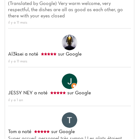
Carte
(Translated by Google) Very warm welcome, very
respectful, the dishes are all as good as each other, go
Avis
there with your eyes closed
il y a 11 mois
Al3ksei
a noté
sur Google
il y a 11 mois
JESSY NEY
a noté
sur Google
il y a 1 an
Tom
a noté
sur Google
Super accueil, personnel très sympa ! Les plats étaient