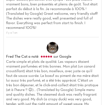
vraiment bons, bien présentés et pleins de goût. Tout était
parfait du début à la fin. Je recommande à 100% !
(Translated by Google) Great welcome, very friendly staff!
The dishes were really good, well presented and full of
flavor. Everything was perfect from start to finish. I
recommend 100%!
il y a 1 an
Fred The Cat
a noté
sur Google
Carte simple et plats de qualité. Les vapeurs étaient
vraiment parfumées et très bonnes. Mon plat (un canard
croustillant) était très bon, moelleux, avec juste ce qu'il
faut de sauce sucrée. Le boeuf au piment de ma mère était
lui aussi très parfumé, et a été très apprécié. C'était un
très bon déjeuner, et le click-and-collect était très pratique
(et à l'heure !! 😉)… (Translated by Google) Simple menu
and quality dishes. The steamed duck was really fragrant
and very good. My dish (a crispy duck) was very good,
tender, with just the right amount of sweet sauce. My