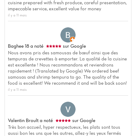
cuisine prepared with fresh produce, careful presentation,
impeccable service, excellent value for money
il y a 11 mois
Baghee 18
a noté
sur Google
Nous avons pris des samousas de bœuf ainsi que des
tempuras de crevettes à emporter. La qualité de la cuisine
est excellente ! Nous recommandons et reviendrons
rapidement ! (Translated by Google) We ordered beef
samosas and shrimp tempura to go. The quality of the
food is excellent! We recommend it and will be back soon!
il y a 11 mois
Accueil
Valentin Broult
a noté
sur Google
Actualités
Très bon accueil, hyper respectueux, les plats sont tous
aussi bon les uns que les autres, allez-y les yeux fermés