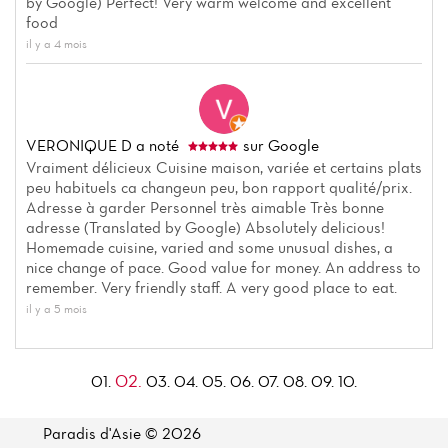
by Google) Perfect! Very warm welcome and excellent
food
il y a 4 mois
VERONIQUE D
a noté
sur Google
Vraiment délicieux Cuisine maison, variée et certains plats
peu habituels ca changeun peu, bon rapport qualité/prix.
Adresse à garder Personnel très aimable Très bonne
adresse (Translated by Google) Absolutely delicious!
Homemade cuisine, varied and some unusual dishes, a
nice change of pace. Good value for money. An address to
remember. Very friendly staff. A very good place to eat.
il y a 5 mois
02.
01.
03.
04.
05.
06.
07.
08.
09.
10.
Paradis d'Asie © 2026