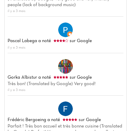
people (lack of background music)
il y a 3 mois
Pascal Labega
a noté
sur Google
il y a 3 mois
Gorka Albistur
a noté
sur Google
Très bon! (Translated by Google) Very good!
il y a 3 mois
Frédéric Bergoeing
a noté
sur Google
Parfait ! Très bon accueil et très bonne cuisine (Translated