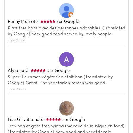
Fanny P
a noté
sur Google
Plats très bons avec des personnes adorables. (Translated
by Google) Very good food served by lovely people.
il y a 2 mois
Accueil
Actualités
Carte
Aly
a noté
sur Google
Super! Le ramen végétarien était bon (Translated by
Avis
Google) Great! The vegetarian ramen was good.
il y a 3 mois
Lise Grivet
a noté
sur Google
Tres bon et gens tres sympa (manque de musique en fond)
(Translated by Google) Very good and very friendly