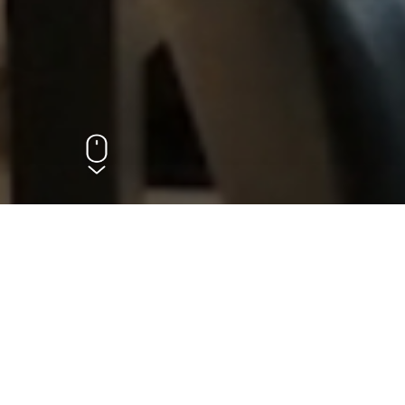
En Asie
gens 
petit