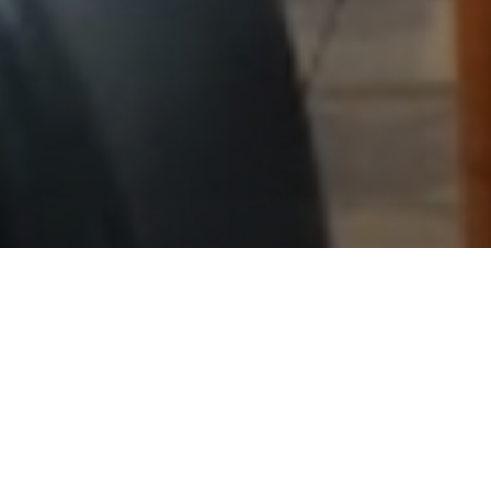
À propos de nous
, la meilleure nourriture est souvent vendu sur le trott
se rassemblent autour de petites tables et s’asseyent 
s tabourets pour apprécier de la nourriture simple, frai