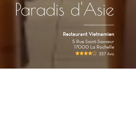
Paradis d'Asie
Restaurant Vietnamien
5 Rue Saint-Sauveur
17000 La Rochelle
357 Avis
oir. Les
sur de
che et