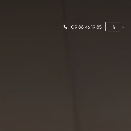
fr
09 88 46 19 85